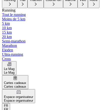
Running
Tout le running
Moins de 5 km
5 km
10 km
15 km
20 km
Semi-marathon
Marathon
Ekiden
Ultra-running
Cross
Le Mag
Le Mag
Cartes cadeaux
Cartes cadeaux
Espace organisateur
Espace organisateur
FR
FR