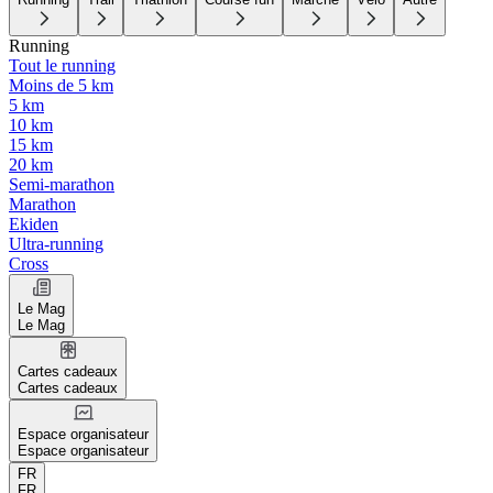
Running
Tout le running
Moins de 5 km
5 km
10 km
15 km
20 km
Semi-marathon
Marathon
Ekiden
Ultra-running
Cross
Le Mag
Le Mag
Cartes cadeaux
Cartes cadeaux
Espace organisateur
Espace organisateur
FR
FR