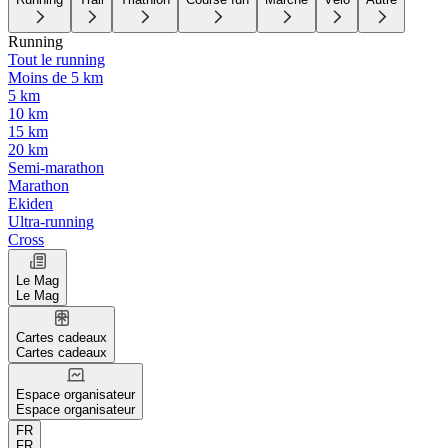
Running
Tout le running
Moins de 5 km
5 km
10 km
15 km
20 km
Semi-marathon
Marathon
Ekiden
Ultra-running
Cross
Le Mag
Le Mag
Cartes cadeaux
Cartes cadeaux
Espace organisateur
Espace organisateur
FR
FR