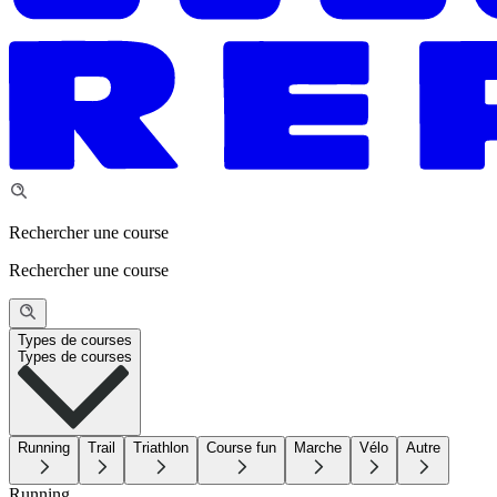
Rechercher une course
Rechercher une course
Types de courses
Types de courses
Running
Trail
Triathlon
Course fun
Marche
Vélo
Autre
Running