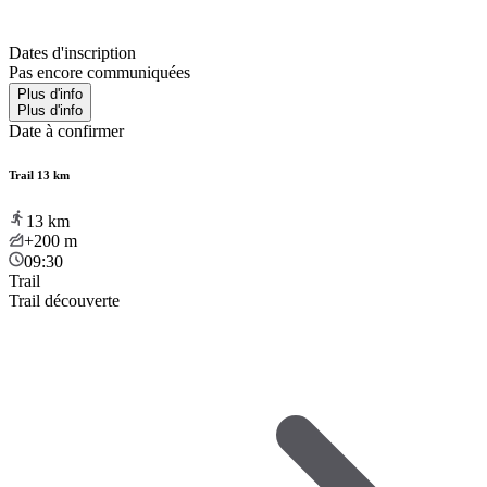
Dates d'inscription
Pas encore communiquées
Plus d'info
Plus d'info
Date à confirmer
Trail 13 km
13
km
+200
m
09:30
Trail
Trail découverte