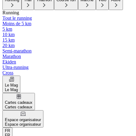
Running
Tout le running
Moins de 5 km
5 km
10 km
15 km
20 km
Semi-marathon
Marathon
Ekiden
Ultra-running
Cross
Le Mag
Le Mag
Cartes cadeaux
Cartes cadeaux
Espace organisateur
Espace organisateur
FR
FR