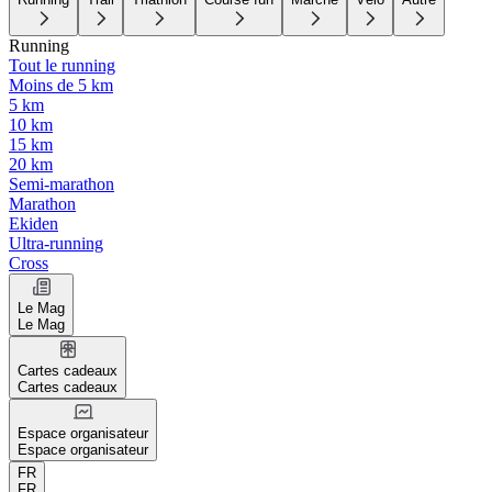
Running
Tout le running
Moins de 5 km
5 km
10 km
15 km
20 km
Semi-marathon
Marathon
Ekiden
Ultra-running
Cross
Le Mag
Le Mag
Cartes cadeaux
Cartes cadeaux
Espace organisateur
Espace organisateur
FR
FR