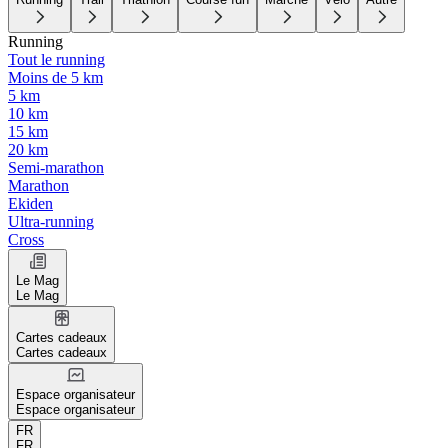
Running
Tout le running
Moins de 5 km
5 km
10 km
15 km
20 km
Semi-marathon
Marathon
Ekiden
Ultra-running
Cross
Le Mag
Le Mag
Cartes cadeaux
Cartes cadeaux
Espace organisateur
Espace organisateur
FR
FR