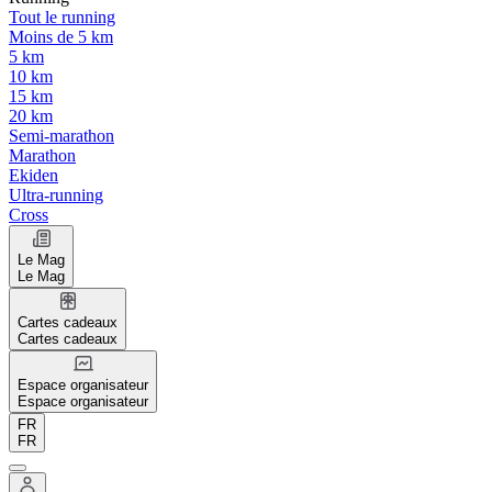
Tout le running
Moins de 5 km
5 km
10 km
15 km
20 km
Semi-marathon
Marathon
Ekiden
Ultra-running
Cross
Le Mag
Le Mag
Cartes cadeaux
Cartes cadeaux
Espace organisateur
Espace organisateur
FR
FR