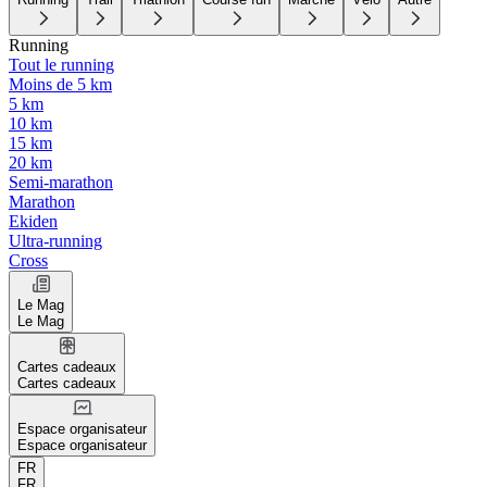
Running
Tout le running
Moins de 5 km
5 km
10 km
15 km
20 km
Semi-marathon
Marathon
Ekiden
Ultra-running
Cross
Le Mag
Le Mag
Cartes cadeaux
Cartes cadeaux
Espace organisateur
Espace organisateur
FR
FR