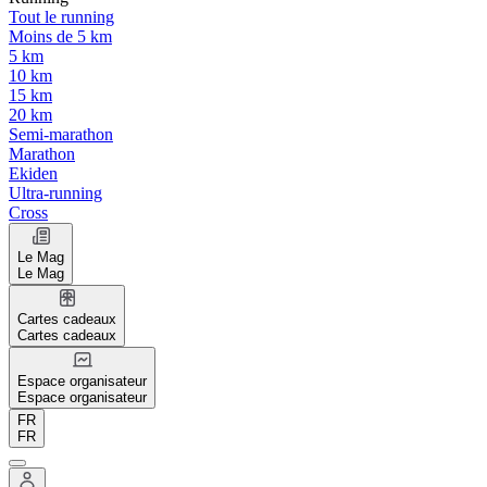
Tout le running
Moins de 5 km
5 km
10 km
15 km
20 km
Semi-marathon
Marathon
Ekiden
Ultra-running
Cross
Le Mag
Le Mag
Cartes cadeaux
Cartes cadeaux
Espace organisateur
Espace organisateur
FR
FR