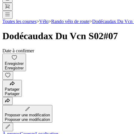
Toutes les courses
>
Vélo
>
Rando vélo de route
>
Dodécaudax Du Vcn
Dodécaudax Du Vcn S02#07
Date à confirmer
Enregistrer
Enregistrer
Partager
Partager
Proposer une modification
Proposer une modification
À propos
Courses
Localisation