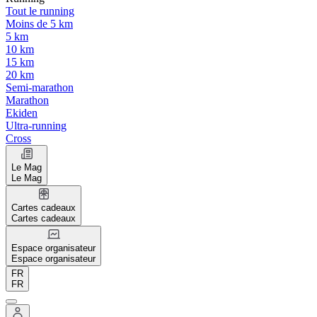
Tout le running
Moins de 5 km
5 km
10 km
15 km
20 km
Semi-marathon
Marathon
Ekiden
Ultra-running
Cross
Le Mag
Le Mag
Cartes cadeaux
Cartes cadeaux
Espace organisateur
Espace organisateur
FR
FR