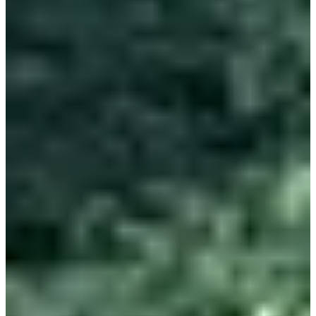
la classe !
4 (très) bonnes raisons de participer :
• L’assurance d’une course dont le bilan carbone est scruté de très
près ;
• La vue depuis la terrasse de l’observatoire de Meudon,
normalement fermée au public ;
• Le parcours constitué à 92 % de chemins ;
• Les labels de la course :
UTMB Qualifier
ITRA
Trail Runner Foundation
FFA National
Courses
Tous
Trail
Marche