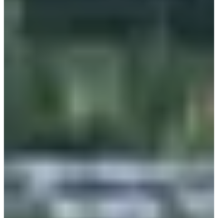
Dates d'inscription
Pas encore communiquées
Plus d'info
Plus d'info
Organisateur
Voir le site web
Voir le compte Instagram
Voir la page
Facebook