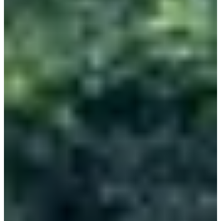
Dates d'inscription
Pas encore communiquées
Plus d'info
Plus d'info
Date à confirmer
Trail 120 km
122.2
km
+2000
m
09:00
Trail
Ultra-trail