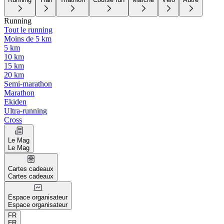
Running
Tout le running
Moins de 5 km
5 km
10 km
15 km
20 km
Semi-marathon
Marathon
Ekiden
Ultra-running
Cross
Le Mag
Le Mag
Cartes cadeaux
Cartes cadeaux
Espace organisateur
Espace organisateur
FR
FR