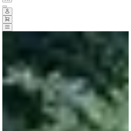
Toutes les courses
>
Trail
>
Ultra-trail
>
Ecotrail Paris
Ecotrail Paris
Date à confirmer
Enregistrer
Enregistrer
Partager
Partager
Voir toutes les photos
Voir toutes les photos
1 / 5