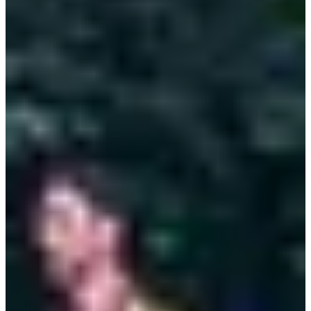
Dates d'inscription
Pas encore communiquées
Plus d'info
Plus d'info
Date à confirmer
Trail 45 km
47.5
km
+800
m
10:00
Trail
Trail long