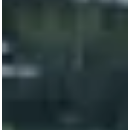
Dates d'inscription
Pas encore communiquées
Plus d'info
Plus d'info
Date à confirmer
Marche nordique 20 km
18
km
11:00
Marche
Marche nordique