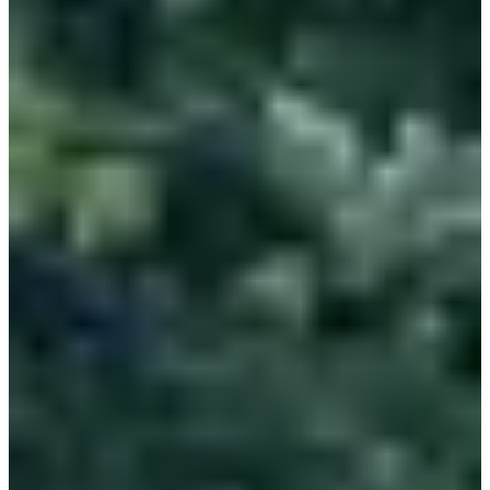
• Le village Sport Planète et ses nombreuses animations ;
• Des ravitos locaux, des parkings voiture et vélo, des tickets de
transport offerts avec ton dossard, des poubelles de tri à foison, des
ateliers de sensibilisation environnementaux, bref, tout pour un
événement vraiment engagé ;
Focus parcours :
Un trail loin des montagnes, c’est possible. Pas de chiffres délirants
côté dénivelé, faut pas pousser. Mais ça fait de l’EcoTrail Paris
l'occasion parfaite pour passer du bitume au sentier. Au total, 6
courses et 2 marches nordiques te font visiter les plus belles forêts du
sud-ouest de Paris. Profite, aère un peu tes poumons de petit runner
citadin. Forêt domaniale de Meudon, bois de Fausses Reposes,
domaine national de Saint-Cloud et même les jardins du château de
Versailles. Avec en bonus, pour les finishers du 80 km, une arrivée
triomphale au premier étage de la tour Eiffel. Stylé.
Côté transport, tout est fait pour te faciliter la tâche : transport offerts,
navettes, covoiturage, parcs à vélo… Tu vas repartir chez toi avec
une empreinte carbone négative (à défaut d’un podium), et ça c’est