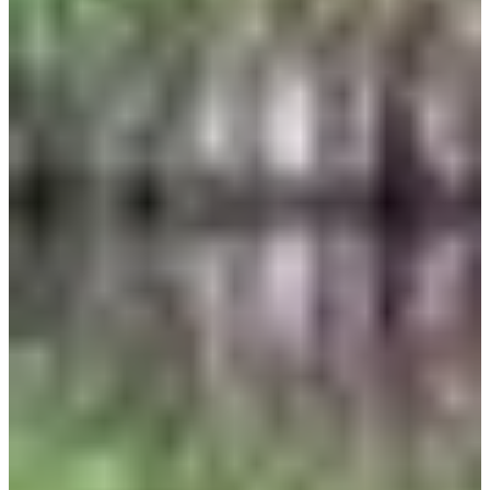
Dates d'inscription
Pas encore communiquées
Plus d'info
Plus d'info
Date à confirmer
Trail 35 km
35
km
+830
m