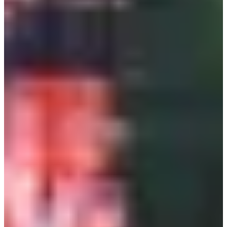
Dates d'inscription
Pas encore communiquées
Plus d'info
Plus d'info
Date à confirmer
Trail 10 km
10.1
km
+170
m
10:30
Trail
Trail découverte