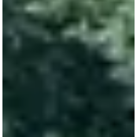
À propos
Courses
Localisation
Organisateur
mars
?
Date
Mars 2027
Date à confirmer
Lieu
Paris
75 - Paris
Chaque année, l’EcoTrail Paris prouve qu’il est possible de se frotter
à un véritable parcours de trail en Île-de-France, tout en mettant un
point d'honneur à respecter l'environnement que tu vas fouler (et
bien plus).
Ce que tu vas trouver sur place :
• Des courses de 10 à 80 km, entre 170 et 1200 m de D+ et un max
de verdure ;
• Un mix entre forêt, sentiers, jardins, monuments et côtes salées ;