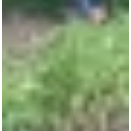
Dates d'inscription
Pas encore communiquées
Plus d'info
Plus d'info
Date à confirmer
Trail 20 km
21.2
km
+550
m
08:30
Trail
Trail découverte