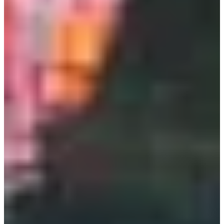
Dates d'inscription
Pas encore communiquées
Plus d'info
Plus d'info
Date à confirmer
Marche nordique 10 km
10.1
km