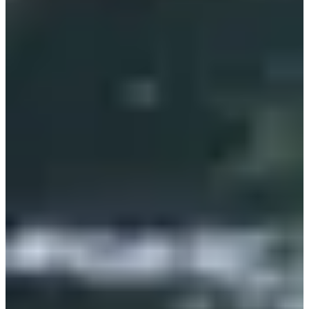
+170
m
11:00
Marche
Marche nordique