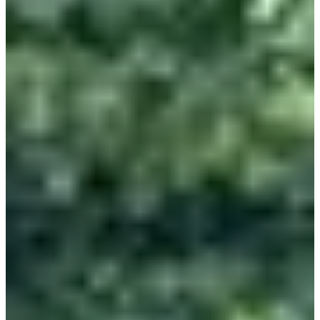
mars 2027
Date à confirmer
Trail 30 km
30.2
km
+500
m
08:30
Trail
Trail court