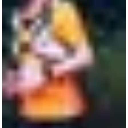
Dates d'inscription
Pas encore communiquées
Plus d'info
Plus d'info
Date à confirmer
Trail 80 km
83
km
+1200
m
10:30