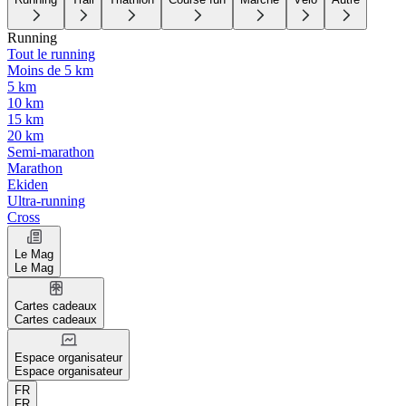
Running
Tout le running
Moins de 5 km
5 km
10 km
15 km
20 km
Semi-marathon
Marathon
Ekiden
Ultra-running
Cross
Le Mag
Le Mag
Cartes cadeaux
Cartes cadeaux
Espace organisateur
Espace organisateur
FR
FR