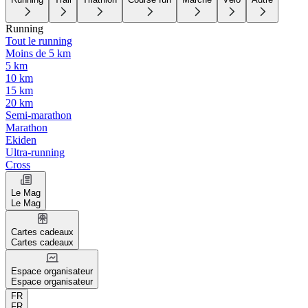
Running
Tout le running
Moins de 5 km
5 km
10 km
15 km
20 km
Semi-marathon
Marathon
Ekiden
Ultra-running
Cross
Le Mag
Le Mag
Cartes cadeaux
Cartes cadeaux
Espace organisateur
Espace organisateur
FR
FR