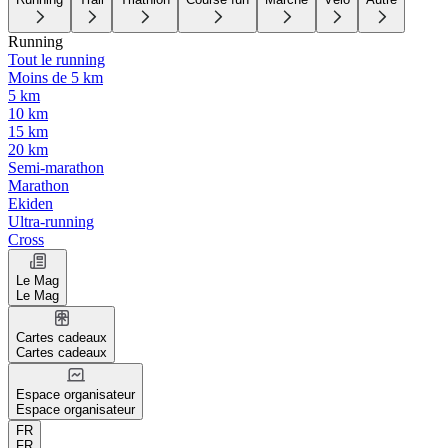
Running
Tout le running
Moins de 5 km
5 km
10 km
15 km
20 km
Semi-marathon
Marathon
Ekiden
Ultra-running
Cross
Le Mag
Le Mag
Cartes cadeaux
Cartes cadeaux
Espace organisateur
Espace organisateur
FR
FR