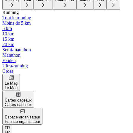
Running
Tout le running
Moins de 5 km
5 km
10 km
15 km
20 km
Semi-marathon
Marathon
Ekiden
Ultra-running
Cross
Le Mag
Le Mag
Cartes cadeaux
Cartes cadeaux
Espace organisateur
Espace organisateur
FR
FR