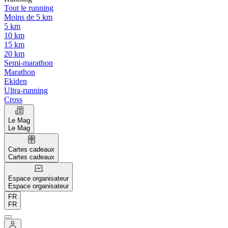
Tout le running
Moins de 5 km
5 km
10 km
15 km
20 km
Semi-marathon
Marathon
Ekiden
Ultra-running
Cross
Le Mag
Le Mag
Cartes cadeaux
Cartes cadeaux
Espace organisateur
Espace organisateur
FR
FR