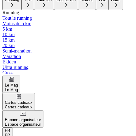
Running
Tout le running
Moins de 5 km
5 km
10 km
15 km
20 km
Semi-marathon
Marathon
Ekiden
Ultra-running
Cross
Le Mag
Le Mag
Cartes cadeaux
Cartes cadeaux
Espace organisateur
Espace organisateur
FR
FR