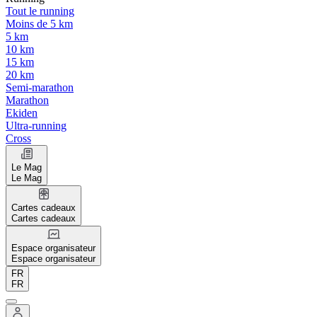
Tout le running
Moins de 5 km
5 km
10 km
15 km
20 km
Semi-marathon
Marathon
Ekiden
Ultra-running
Cross
Le Mag
Le Mag
Cartes cadeaux
Cartes cadeaux
Espace organisateur
Espace organisateur
FR
FR