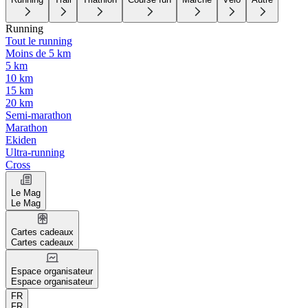
Running
Tout le running
Moins de 5 km
5 km
10 km
15 km
20 km
Semi-marathon
Marathon
Ekiden
Ultra-running
Cross
Le Mag
Le Mag
Cartes cadeaux
Cartes cadeaux
Espace organisateur
Espace organisateur
FR
FR