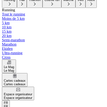
Running
Tout le running
Moins de 5 km
5 km
10 km
15 km
20 km
Semi-marathon
Marathon
Ekiden
Ultra-running
Cross
Le Mag
Le Mag
Cartes cadeaux
Cartes cadeaux
Espace organisateur
Espace organisateur
FR
FR