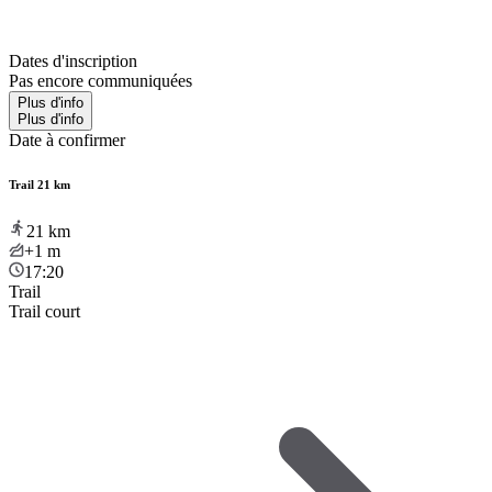
Dates d'inscription
Pas encore communiquées
Plus d'info
Plus d'info
Date à confirmer
Trail 21 km
21
km
+1
m
17:20
Trail
Trail court