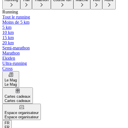
Running
Tout le running
Moins de 5 km
5 km
10 km
15 km
20 km
Semi-marathon
Marathon
Ekiden
Ultra-running
Cross
Le Mag
Le Mag
Cartes cadeaux
Cartes cadeaux
Espace organisateur
Espace organisateur
FR
FR