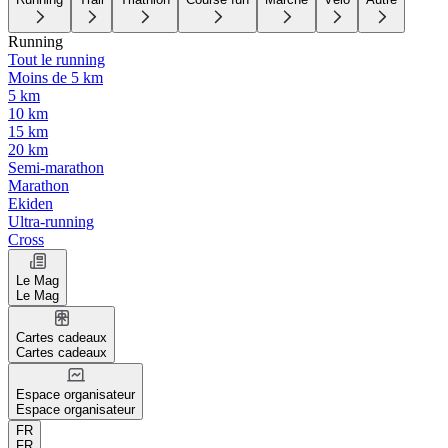
Running
Tout le running
Moins de 5 km
5 km
10 km
15 km
20 km
Semi-marathon
Marathon
Ekiden
Ultra-running
Cross
Le Mag
Le Mag
Cartes cadeaux
Cartes cadeaux
Espace organisateur
Espace organisateur
FR
FR