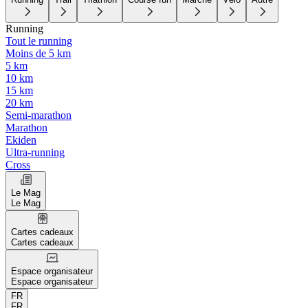
Running
Tout le running
Moins de 5 km
5 km
10 km
15 km
20 km
Semi-marathon
Marathon
Ekiden
Ultra-running
Cross
Le Mag
Le Mag
Cartes cadeaux
Cartes cadeaux
Espace organisateur
Espace organisateur
FR
FR