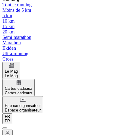
Tout le running
Moins de 5 km
5 km
10 km
15 km
20 km
Semi-marathon
Marathon
Ekiden
Ultra-running
Cross
Le Mag
Le Mag
Cartes cadeaux
Cartes cadeaux
Espace organisateur
Espace organisateur
FR
FR