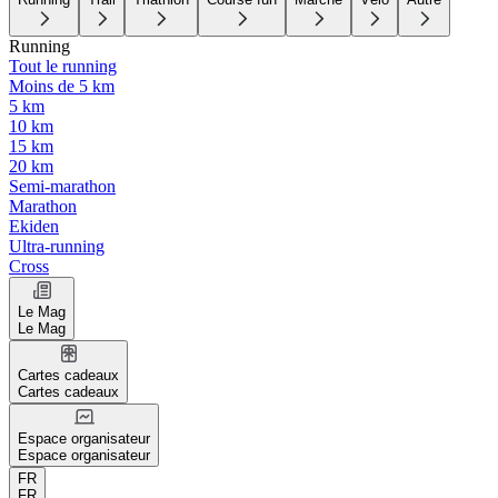
Running
Tout le running
Moins de 5 km
5 km
10 km
15 km
20 km
Semi-marathon
Marathon
Ekiden
Ultra-running
Cross
Le Mag
Le Mag
Cartes cadeaux
Cartes cadeaux
Espace organisateur
Espace organisateur
FR
FR