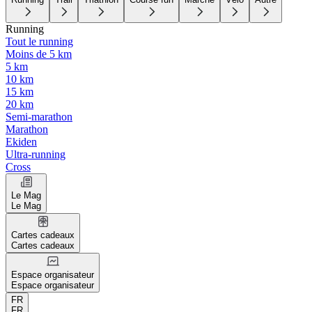
Running
Tout le running
Moins de 5 km
5 km
10 km
15 km
20 km
Semi-marathon
Marathon
Ekiden
Ultra-running
Cross
Le Mag
Le Mag
Cartes cadeaux
Cartes cadeaux
Espace organisateur
Espace organisateur
FR
FR