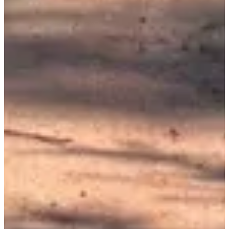
10
km
10:05
Marche
Marche nordique