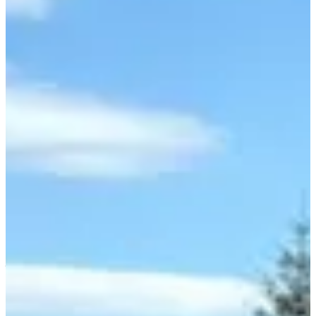
familles, marcheurs et locaux, l’ambiance est aussi généreuse
qu’un plat de fromagée. Animations pour tous l'après midi
(jeux, musiques, rencontres, découvertes locales...) avant le
bal en soirée ouvert à tous.
T’engager dans un trail responsable : zéro gobelet jetable,
respect des sentiers, tri sélectif… Courir avec le sourire, c’est
bien. Courir propre, c’est mieux.
Résultats :
2025
2026
Courses
Tous
Trail
Marche
juin 2027
Date à confirmer