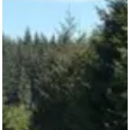
Course 20 km
20
km
10:00
Trail
Trail court