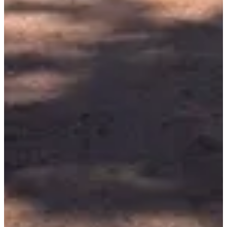
Dates d'inscription
Pas encore communiquées
Plus d'info
Plus d'info
Date à confirmer
Course famille sans chrono
2
km
14:00
Trail
Trail découverte