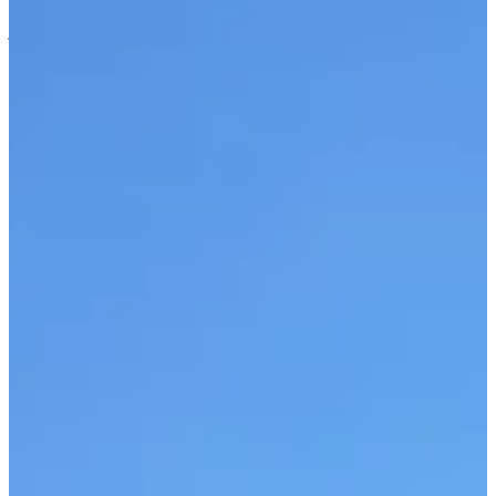
À propos
Courses
Localisation
Organisateur
juin
?
Date
Juin 2027
Date à confirmer
Lieu
Brassy
58 - Nièvre
Tu veux courir, transpirer, rigoler et en prendre plein les yeux ?
Bienvenue au FestiTrail de Brassy, un concentré de nature, de sport
et de bonne humeur au cœur du Morvan. Ici, on vient pour jouer les
cabris sur les sentiers… mais toujours dans le respect des chemins,
des copains et de la planète.
Ce que tu vas trouver sur place :
Un trail 10 km accessible mais pas soporifique, à avaler d’une
traite ou à déguster façon rando (option marche non
chronométrée) ;
Un 20 km technique, rugueux, joueur : le genre de parcours