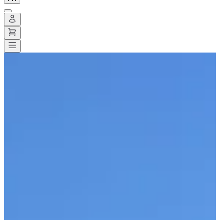
Toutes les courses
>
Trail
>
Trail court
>
Festi'trail de Brassy
Festi'trail de Brassy
Date à confirmer
Enregistrer
Enregistrer
Partager
Partager
Voir toutes les photos
Voir toutes les photos
1 / 2