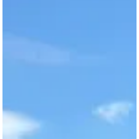
qui t’apprend à aimer les racines et les bosses ;
Une course famille d’environ 2 km, ouverte à tous les mollets,
des plus petits aux plus costauds (inscription sur place) ;
Focus parcours :
C’est depuis le stade de Brassy que tout commence. À peine le coup
de sifflet lancé, tu te retrouves à serpenter entre forêts du Morvan,
sentiers de terre et relances bien placées. Le 10 km est une belle
porte d’entrée dans le trail : pas trop long, pas trop méchant, juste ce
qu’il faut pour se faire les dents. Le 20 km, lui, sort les griffes :
terrain technique, changements de rythme, relances à volonté… bref,
ça va piquer, mais tu vas adorer. Et pour ceux qui veulent partager
un moment sans chrono ni pression, la course famille fait le job à
merveille : un mini-trail pour grands moments.
4 (très) bonnes raisons de participer :
T’immerger dans le Morvan autrement : ici, le trail est un
passeport pour explorer un territoire brut, nature et fier de
l’être.
Partager un vrai moment de fête : entre coureurs, bénévoles,