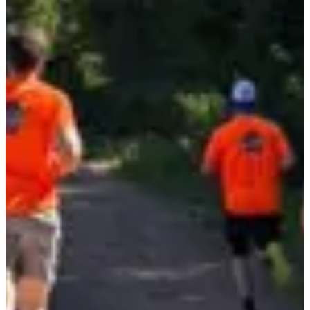
Dates d'inscription
Pas encore communiquées
Plus d'info
Plus d'info
Date à confirmer
Course 10 km
10
km
10:30
Trail
Trail court