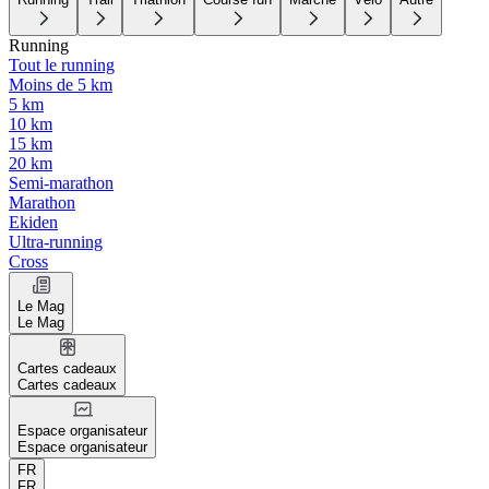
Running
Tout le running
Moins de 5 km
5 km
10 km
15 km
20 km
Semi-marathon
Marathon
Ekiden
Ultra-running
Cross
Le Mag
Le Mag
Cartes cadeaux
Cartes cadeaux
Espace organisateur
Espace organisateur
FR
FR