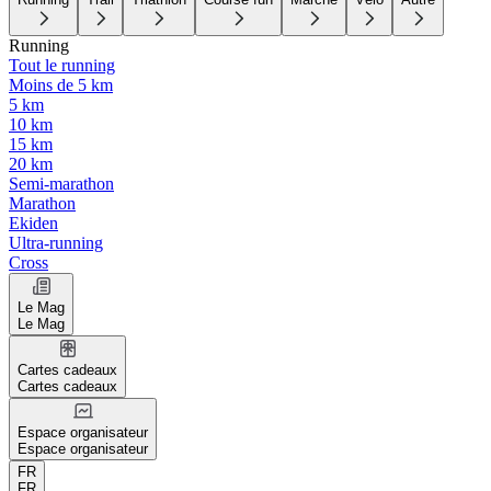
Running
Tout le running
Moins de 5 km
5 km
10 km
15 km
20 km
Semi-marathon
Marathon
Ekiden
Ultra-running
Cross
Le Mag
Le Mag
Cartes cadeaux
Cartes cadeaux
Espace organisateur
Espace organisateur
FR
FR