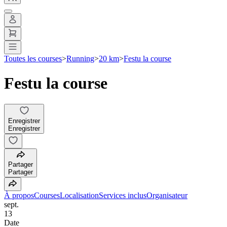
Toutes les courses
>
Running
>
20 km
>
Festu la course
Festu la course
Enregistrer
Enregistrer
Partager
Partager
À propos
Courses
Localisation
Services inclus
Organisateur
sept.
13
Date