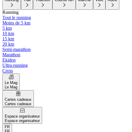
Running
Tout le running
Moins de 5 km
5 km
10 km
15 km
20 km
Semi-marathon
Marathon
Ekiden
Ultra-running
Cross
Le Mag
Le Mag
Cartes cadeaux
Cartes cadeaux
Espace organisateur
Espace organisateur
FR
FR