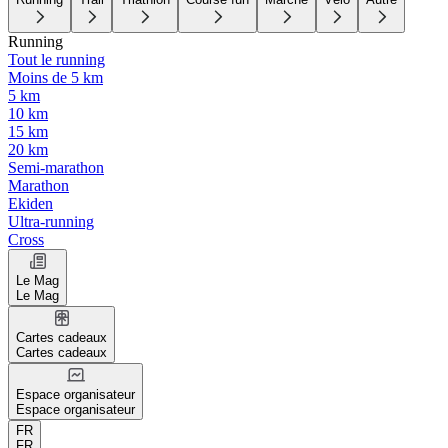
Running
Tout le running
Moins de 5 km
5 km
10 km
15 km
20 km
Semi-marathon
Marathon
Ekiden
Ultra-running
Cross
Le Mag
Le Mag
Cartes cadeaux
Cartes cadeaux
Espace organisateur
Espace organisateur
FR
FR