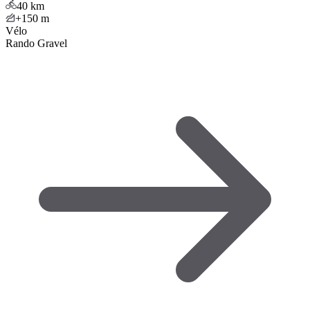
40
km
+150
m
Vélo
Rando Gravel