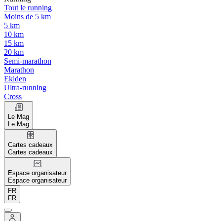
Tout le running
Moins de 5 km
5 km
10 km
15 km
20 km
Semi-marathon
Marathon
Ekiden
Ultra-running
Cross
Le Mag
Le Mag
Cartes cadeaux
Cartes cadeaux
Espace organisateur
Espace organisateur
FR
FR