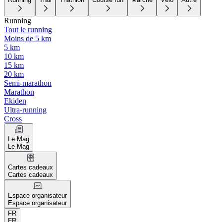
Running
Tout le running
Moins de 5 km
5 km
10 km
15 km
20 km
Semi-marathon
Marathon
Ekiden
Ultra-running
Cross
Le Mag
Le Mag
Cartes cadeaux
Cartes cadeaux
Espace organisateur
Espace organisateur
FR
FR