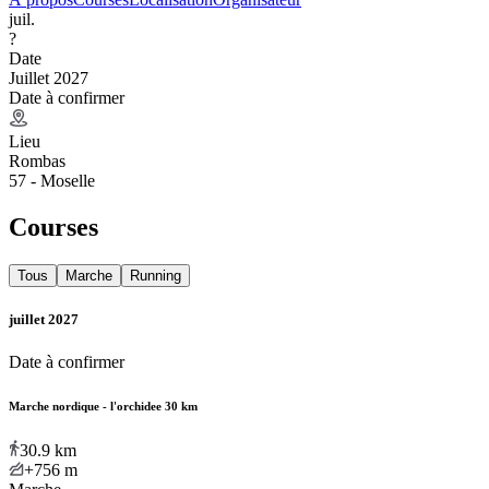
juil.
?
Date
Juillet 2027
Date à confirmer
Lieu
Rombas
57 - Moselle
Courses
Tous
Marche
Running
juillet 2027
Date à confirmer
Marche nordique - l'orchidee 30 km
30.9
km
+756
m