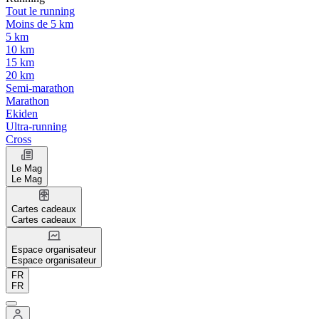
Tout le running
Moins de 5 km
5 km
10 km
15 km
20 km
Semi-marathon
Marathon
Ekiden
Ultra-running
Cross
Le Mag
Le Mag
Cartes cadeaux
Cartes cadeaux
Espace organisateur
Espace organisateur
FR
FR