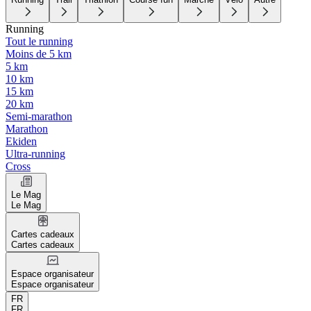
Running
Tout le running
Moins de 5 km
5 km
10 km
15 km
20 km
Semi-marathon
Marathon
Ekiden
Ultra-running
Cross
Le Mag
Le Mag
Cartes cadeaux
Cartes cadeaux
Espace organisateur
Espace organisateur
FR
FR