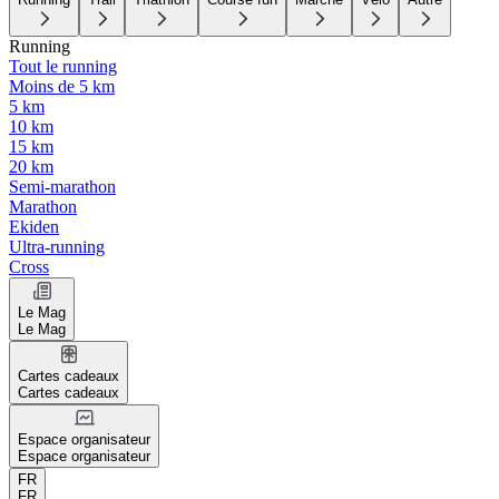
Running
Tout le running
Moins de 5 km
5 km
10 km
15 km
20 km
Semi-marathon
Marathon
Ekiden
Ultra-running
Cross
Le Mag
Le Mag
Cartes cadeaux
Cartes cadeaux
Espace organisateur
Espace organisateur
FR
FR