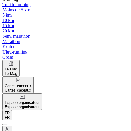
Tout le running
Moins de 5 km
5 km
10 km
15 km
20 km
Semi-marathon
Marathon
Ekiden
Ultra-running
Cross
Le Mag
Le Mag
Cartes cadeaux
Cartes cadeaux
Espace organisateur
Espace organisateur
FR
FR