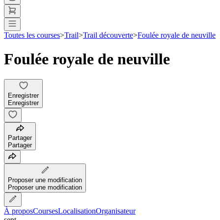
Toutes les courses
>
Trail
>
Trail découverte
>
Foulée royale de neuville
Foulée royale de neuville
Enregistrer
Enregistrer
Partager
Partager
Proposer une modification
Proposer une modification
À propos
Courses
Localisation
Organisateur
sept.