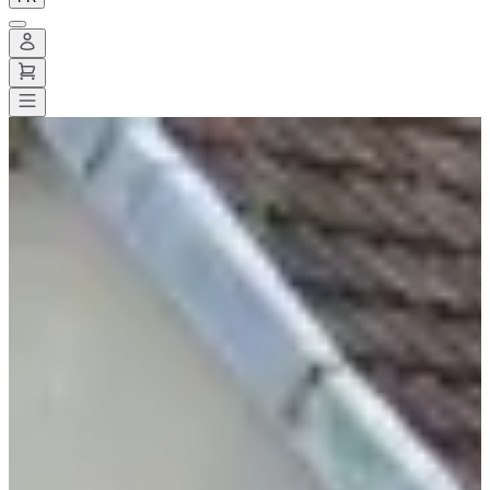
Toutes les courses
>
Running
>
10 km
>
Foulée Saint Briçoise
Foulée Saint Briçoise
Enregistrer
Enregistrer
Partager
Partager
Voir toutes les photos
Voir toutes les photos
1 / 7
À propos
Courses
Localisation
Services