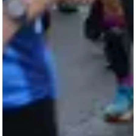
09:10
Marche
Marche nordique
Inscriptions
Ouverture des inscriptions le 01/10/2026
À venir
À venir
Ouverture bientôt
Course 700 m
0.7
km
7-9
ans
09:40
Running
Moins de 5 km
Inscriptions
Ouverture des inscriptions le 01/10/2026
À venir
À venir
Ouverture bientôt