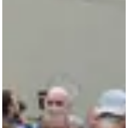
2 bonnes raisons de participer :
L’ambiance du village : ici, tout le monde joue le jeu –
bénévoles, habitants, coureurs – pour faire de cette journée un
moment simple et authentique.
Le plaisir du terrain : un parcours varié, sans prise de tête,
parfait pour se faire plaisir et renouer avec l’esprit local des
courses à pied.
Résultats :
2023
(206 arrivants)
2024
(354 arrivants)
2025
2026
Courses
Tous
Running
Marche
dim. 9 mai 2027