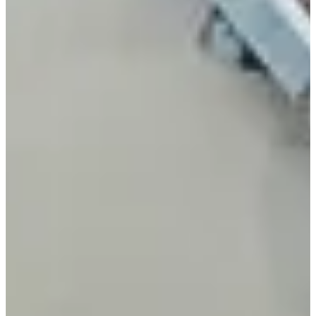
inclus
Organisateur
Chronométreur
mai
9
Date
Dimanche 9 mai 2027
Lieu
Saint-Brice
Seine-et-Marne
Inscriptions
Ouverture le 1 octobre 2026
à 00:00
Fermeture le 8 mai 2027
à 13:00
414 participants
en
2026
Ajoute ce dossard à ta collection et prépare-toi à déployer ta plus