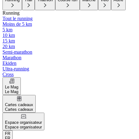
Running
Tout le running
Moins de 5 km
5 km
10 km
15 km
20 km
Semi-marathon
Marathon
Ekiden
Ultra-running
Cross
Le Mag
Le Mag
Cartes cadeaux
Cartes cadeaux
Espace organisateur
Espace organisateur
FR
FR