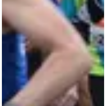
Inscriptions
Ouverture des inscriptions le 01/10/2026
À venir
À venir
Ouverture bientôt
course 5km
5
km
>14
ans
Running
5 km
Inscriptions
Ouverture des inscriptions le 01/10/2026
À venir
À venir
Ouverture bientôt
Marche nordique 11,5 km
11.5
km
>16
ans