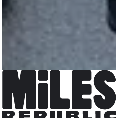
9,00 €
À venir
À venir
Marche nordique 11,5 km
Ouverture bientôt
10,00 €
À venir
À venir
Course 700 m
Ouverture bientôt
5,00 €
À venir
À venir
Course 12,5 km
Ouverture bientôt
12,00 €
À venir
À venir