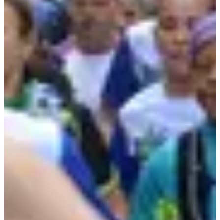
Ouverture bientôt
Course 1,2 km
1.2
km
10-11
ans
Running
Moins de 5 km
Inscriptions
Ouverture des inscriptions le 01/10/2026
À venir
À venir
Ouverture bientôt
Course 2,2 km
2.2
km
12-13
ans
Running
Moins de 5 km