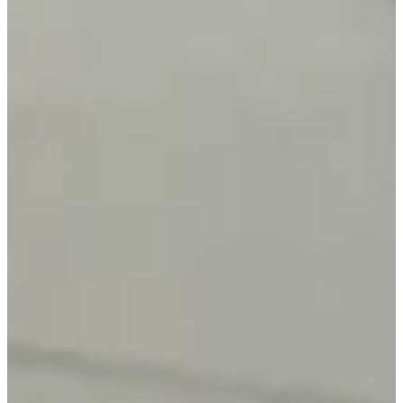
belle foulée dans le bourg de Saint-Brice, une véritable pépite locale
!
Ce qui t’attend sur place :
Des épreuves adaptées à tous les âges : marche ou course,
c’est au choix !
Des ravitaillements bien répartis pour la course de 12,5 km et
la marche de 11,5 km (aux km 4,5, 7, et 10,5) ainsi qu’à
l’arrivée pour toutes les distances.
Une atmosphère locale et chaleureuse, parfaite pour partager
un bon moment.
Focus parcours :
Un tracé roulant mais vivant, qui alterne routes de campagne et
passages boisés, avec quelques faux plats pour pimenter la foulée.
Les kilomètres s’enchaînent entre verdure, petites routes sinueuses et
encouragements des habitants du coin. Un vrai condensé de
convivialité et de nature !