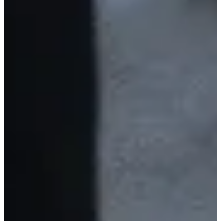
Course 12,5 km
12.5
km
>16
ans
10:10
Running
10 km
Inscriptions
Ouverture des inscriptions le 01/10/2026
À venir
À venir
Services inclus
Ravitaillements
Consignes
Lot participant
Épingles à nourrice