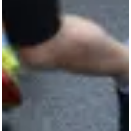
Toilettes
Dossard
Organisateur
VION ANDRE
Voir le site web
Voir la page Facebook
Chronométreur
AOCHS77
Choisir une Course
Course 1,2 km
Ouverture bientôt
5,00 €
À venir
À venir
Course 2,2 km
Ouverture bientôt
5,00 €
À venir
À venir
course 5km
Ouverture bientôt