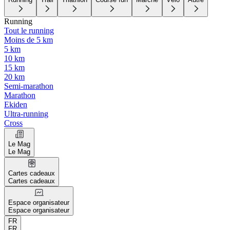
Running
Tout le running
Moins de 5 km
5 km
10 km
15 km
20 km
Semi-marathon
Marathon
Ekiden
Ultra-running
Cross
Le Mag
Le Mag
Cartes cadeaux
Cartes cadeaux
Espace organisateur
Espace organisateur
FR
FR