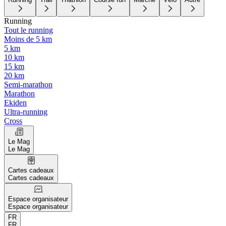
Running
Tout le running
Moins de 5 km
5 km
10 km
15 km
20 km
Semi-marathon
Marathon
Ekiden
Ultra-running
Cross
Le Mag
Le Mag
Cartes cadeaux
Cartes cadeaux
Espace organisateur
Espace organisateur
FR
FR