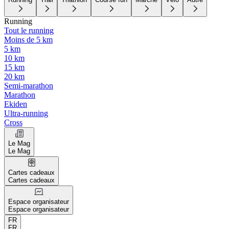
Running
Tout le running
Moins de 5 km
5 km
10 km
15 km
20 km
Semi-marathon
Marathon
Ekiden
Ultra-running
Cross
Le Mag
Le Mag
Cartes cadeaux
Cartes cadeaux
Espace organisateur
Espace organisateur
FR
FR