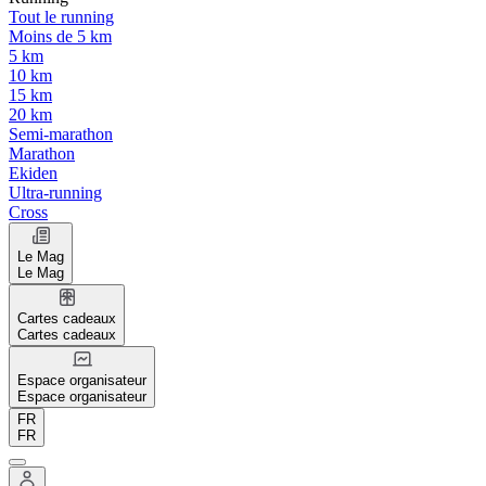
Tout le running
Moins de 5 km
5 km
10 km
15 km
20 km
Semi-marathon
Marathon
Ekiden
Ultra-running
Cross
Le Mag
Le Mag
Cartes cadeaux
Cartes cadeaux
Espace organisateur
Espace organisateur
FR
FR