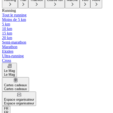
Running
Tout le running
Moins de 5 km
5 km
10 km
15 km
20 km
Semi-marathon
Marathon
Ekiden
Ultra-running
Cross
Le Mag
Le Mag
Cartes cadeaux
Cartes cadeaux
Espace organisateur
Espace organisateur
FR
FR