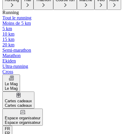
Running
Tout le running
Moins de 5 km
5 km
10 km
15 km
20 km
Semi-marathon
Marathon
Ekiden
Ultra-running
Cross
Le Mag
Le Mag
Cartes cadeaux
Cartes cadeaux
Espace organisateur
Espace organisateur
FR
FR