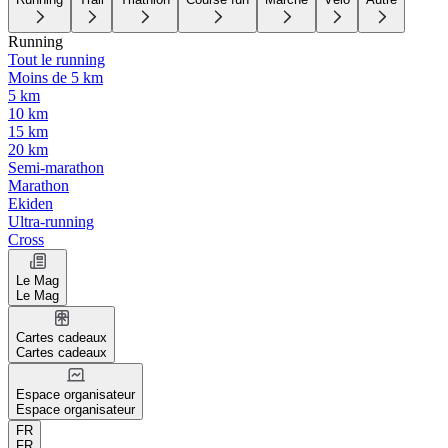
Running
Tout le running
Moins de 5 km
5 km
10 km
15 km
20 km
Semi-marathon
Marathon
Ekiden
Ultra-running
Cross
Le Mag
Le Mag
Cartes cadeaux
Cartes cadeaux
Espace organisateur
Espace organisateur
FR
FR