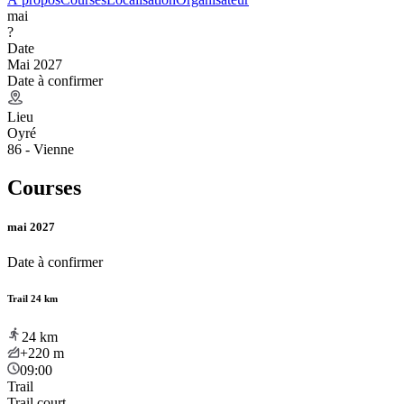
mai
?
Date
Mai 2027
Date à confirmer
Lieu
Oyré
86 - Vienne
Courses
mai 2027
Date à confirmer
Trail 24 km
24
km
+220
m
09:00
Trail
Trail court