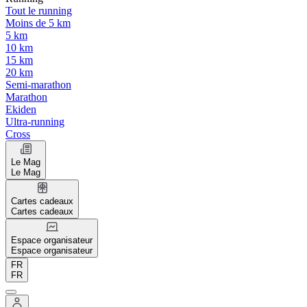
Tout le running
Moins de 5 km
5 km
10 km
15 km
20 km
Semi-marathon
Marathon
Ekiden
Ultra-running
Cross
Le Mag
Le Mag
Cartes cadeaux
Cartes cadeaux
Espace organisateur
Espace organisateur
FR
FR