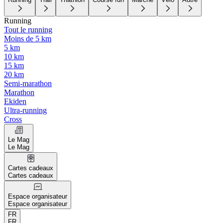
Running
Tout le running
Moins de 5 km
5 km
10 km
15 km
20 km
Semi-marathon
Marathon
Ekiden
Ultra-running
Cross
Le Mag
Le Mag
Cartes cadeaux
Cartes cadeaux
Espace organisateur
Espace organisateur
FR
FR