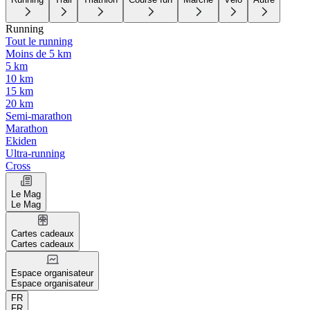
Running
Tout le running
Moins de 5 km
5 km
10 km
15 km
20 km
Semi-marathon
Marathon
Ekiden
Ultra-running
Cross
Le Mag
Le Mag
Cartes cadeaux
Cartes cadeaux
Espace organisateur
Espace organisateur
FR
FR