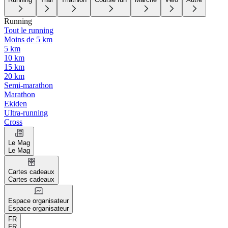
Running
Tout le running
Moins de 5 km
5 km
10 km
15 km
20 km
Semi-marathon
Marathon
Ekiden
Ultra-running
Cross
Le Mag
Le Mag
Cartes cadeaux
Cartes cadeaux
Espace organisateur
Espace organisateur
FR
FR