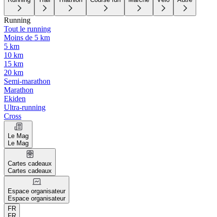
Running
Tout le running
Moins de 5 km
5 km
10 km
15 km
20 km
Semi-marathon
Marathon
Ekiden
Ultra-running
Cross
Le Mag
Le Mag
Cartes cadeaux
Cartes cadeaux
Espace organisateur
Espace organisateur
FR
FR